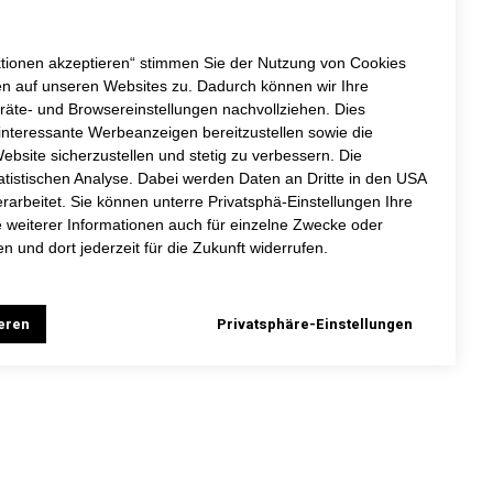
DAS BESONDERE AN MEINER
AUSBILDUNG
ktionen akzeptieren“ stimmen Sie der Nutzung von Cookies
en auf unseren Websites zu. Dadurch können wir Ihre
AUSBILDUNGSANFRAGE
räte- und Browsereinstellungen nachvollziehen. Dies
 interessante Werbeanzeigen bereitzustellen sowie die
ebsite sicherzustellen und stetig zu verbessern. Die
OPTIONEN UND PREISE
tatistischen Analyse. Dabei werden Daten an Dritte in den USA
rarbeitet. Sie können unterre
Privatsphä-Einstellungen Ihre
e weiterer Informationen auch für einzelne Zwecke oder
WORKSHOP
en und dort jederzeit für die Zukunft widerrufen.
ieren
Privatsphäre-Einstellungen