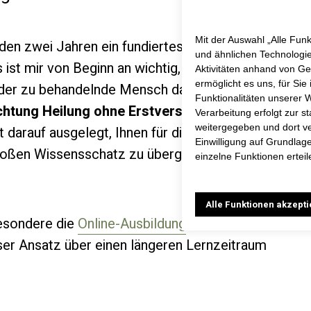
Mit der Auswahl „Alle Fun
den zwei Jahren ein fundiertes Werkzeug in
und ähnlichen Technologi
ist mir von Beginn an wichtig, dass Sie eine
Aktivitäten anhand von Ge
ermöglicht es uns, für Sie
 der zu behandelnde Mensch darf nicht leiden.
Funktionalitäten unserer W
chtung Heilung ohne Erstverschlimmerung
Verarbeitung erfolgt zur s
weitergegeben und dort ve
t darauf ausgelegt, Ihnen für die Heilung von
Einwilligung auf Grundlag
roßen Wissensschatz zu übergeben.
einzelne Funktionen erteil
Alle Funktionen akzept
besondere die
Online-Ausbildung
ieser Ansatz über einen längeren Lernzeitraum