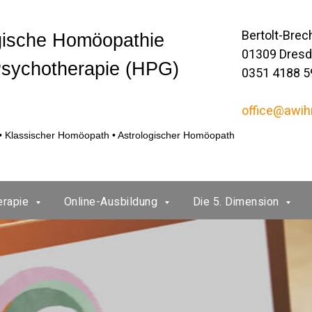
Bertolt-Brec
gische Homöopathie
01309 Dres
Psychotherapie (HPG)
0351 4188 5
office@awih
r • Klassischer Homöopath • Astrologischer Homöopath
erapie
Online-Ausbildung
Die 5. Dimension