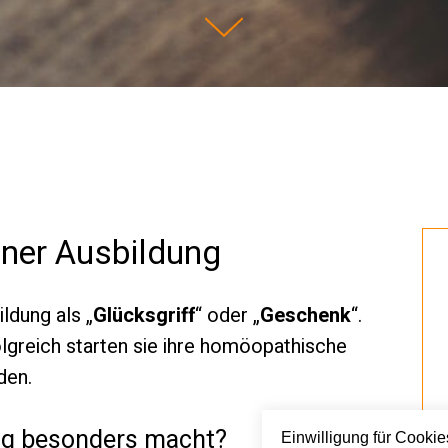
er Ausbildung
ldung als „
Glücksgriff
“ oder „
Geschenk
“.
folgreich starten sie ihre homöopathische
den.
ng besonders macht?
Einwilligung für Cooki