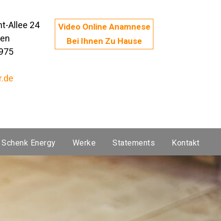
ht-Allee 24
Video Online Anamnese
den
Bei Ihnen Zu Hause
975
r.de
Schenk Energy
Werke
Statements
Kontakt